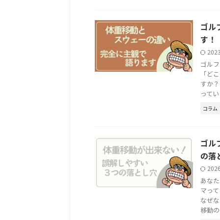
ゴル
す！
202
ゴルフ
「どこ
すか？
っている 
コラム
ゴル
の落
202
あなた
マって
なぜな
移動の .