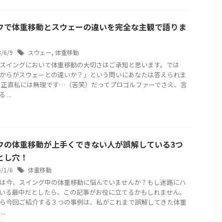
フで体重移動とスウェーの違いを完全な主観で語りま
3/6/9
スウェー
,
体重移動
スイングにおいて体重移動の大切さはご承知と思います。では
からがスウェーとの違いか？」という問いにあなたは答えられま
 正直私には無理です…（苦笑）だってプロゴルファーでさえ、言
...
フの体重移動が上手くできない人が誤解している3つ
とし穴！
6/1/6
体重移動
は今、スイング中の体重移動に悩んでいませんか？もし迷路にハ
いる最中だとしたら、この記事がお役に立てるかもしれません。
ら今回ご紹介する３つの事例は、私がこれまで誤解してきた体重
..